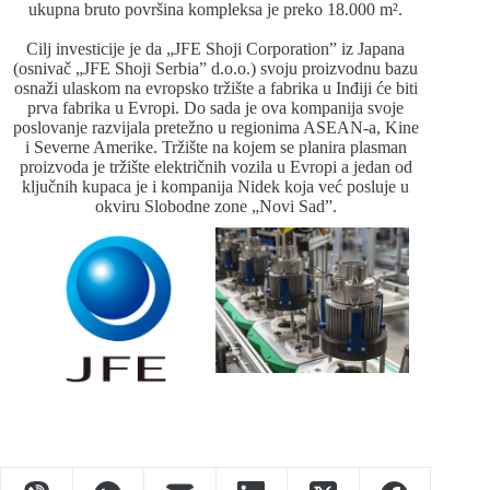
ukupna bruto površina kompleksa je preko 18.000 m².
Cilj investicije je da „JFE Shoji Corporation” iz Japana
(osnivač „JFE Shoji Serbia” d.o.o.) svoju proizvodnu bazu
osnaži ulaskom na evropsko tržište a fabrika u Inđiji će biti
prva fabrika u Evropi. Do sada je ova kompanija svoje
poslovanje razvijala pretežno u regionima ASEAN-a, Kine
i Severne Amerike. Tržište na kojem se planira plasman
proizvoda je tržište električnih vozila u Evropi a jedan od
ključnih kupaca je i kompanija Nidek koja već posluje u
okviru Slobodne zone „Novi Sad”.