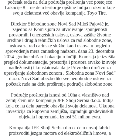
početak rada na delu područja proširenja već postojeće
Lokacije 8 – ne delu teritorije opštine Inđija u okviru koje
svoju delatnost već obavlja kompanija Toyo Tire.
Direktor Slobodne zone Novi Sad Miloš Pajović je,
zajedno sa Komisijom za utvrđivanje ispunjenosti
prostornih i energetskih uslova, uslova zaštite životne
sredine i drugih tehničkih uslova za rad slobodne zone,
uslova za rad carinske službe kao i uslova u pogledu
sprovođenja mera carinskog nadzora, dana 23. decembra
2024. godine obišao Lokaciju u Inđiji. Komisija je izvršila
pregled dokumentacije, prostorija i prostora (svako iz svoje
nadležnosti) i konstatovala da je Privredno društvo za
upravljanje slobodnom zonom ,,Slobodna zona Novi Sad”
d.o.o. Novi Sad obezbedilo sve neophodne uslove za
početak rada na delu proširenja područja slobodne zone.
Područje proširenja iznosi od 10ha a vlasništvo nad
zemljištem ima kompanija JFE Shoji Serbia d.o.o. Inđija
koja će na delu parcele obavljati svoju delatnost. Ukupna
investicija za kupovnu zemljišta, izgradnju građevinskih
objekata i opremanja iznosi 51 milion evra.
Kompanija JFE Shoji Serbia d.o.o. će u novoj fabrici
proizvoditi jezgra motora od elektročeličnih limova, a