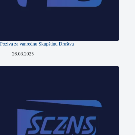
Poziva za vanrednu Skupštinu Društva
26.08.2025