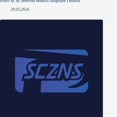
Poziv za 38. redovnu sednicu Skupštine Društva
29.05.2026