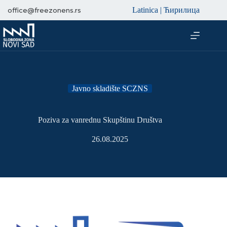
Latinica
|
Ћирилица
office@freezonens.rs
Javno skladište SCZNS
Poziva za vanrednu Skupštinu Društva
26.08.2025